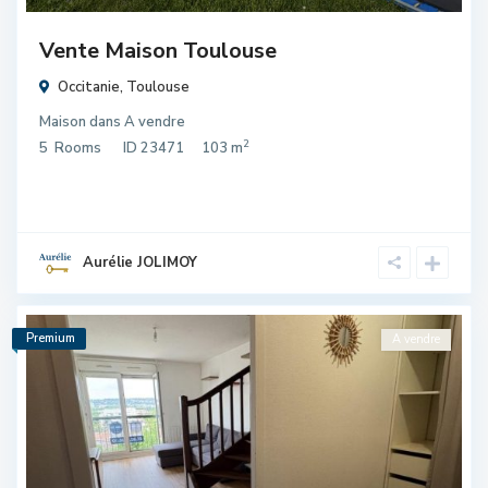
Vente Maison Toulouse
Occitanie
,
Toulouse
Maison
dans
A vendre
2
5
Rooms
ID
23471
103 m
Aurélie JOLIMOY
Premium
A vendre