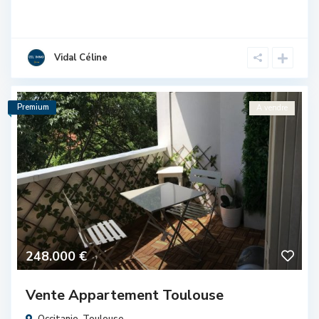
Vidal Céline
Premium
A vendre
248.000 €
Vente Appartement Toulouse
Occitanie
,
Toulouse