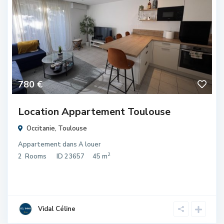
780 €
Location Appartement Toulouse
Occitanie
,
Toulouse
Appartement
dans
A louer
2
2
Rooms
ID
23657
45 m
Vidal Céline