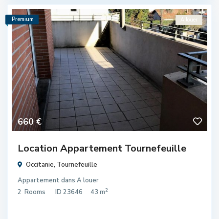
Premium
A louer
660 €
Location Appartement Tournefeuille
Occitanie
,
Tournefeuille
Appartement
dans
A louer
2
2
Rooms
ID
23646
43 m