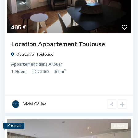
485 €
Location Appartement Toulouse
Occitanie
,
Toulouse
Appartement
dans
A louer
2
1
Room
ID
23662
68 m
Vidal Céline
Premium
A louer