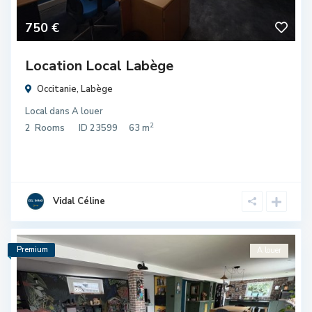
750 €
Location Local Labège
Occitanie
,
Labège
Local
dans
A louer
2
2
Rooms
ID
23599
63 m
Vidal Céline
Premium
A louer