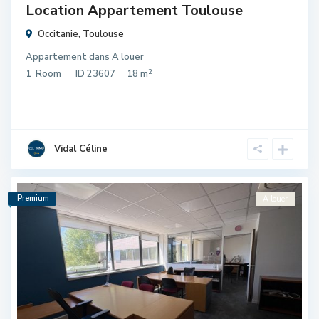
Location Appartement Toulouse
Occitanie
,
Toulouse
Appartement
dans
A louer
2
1
Room
ID
23607
18 m
Vidal Céline
Premium
A louer