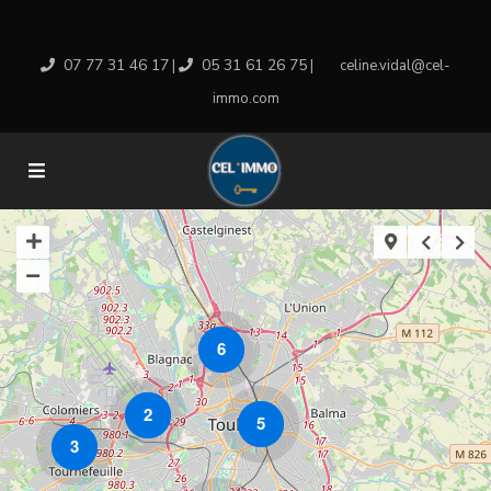
07 77 31 46 17
05 31 61 26 75
|
|
celine.vidal@cel-
immo.com
6
2
5
3