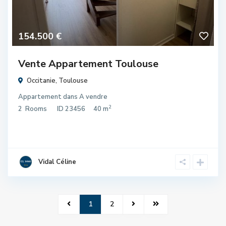
154.500 €
Vente Appartement Toulouse
Occitanie
,
Toulouse
Appartement
dans
A vendre
2
2
Rooms
ID
23456
40 m
Vidal Céline
1
2