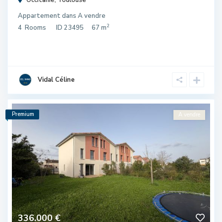
Appartement
dans
A vendre
2
4
Rooms
ID
23495
67 m
Vidal Céline
Premium
A vendre
336.000 €