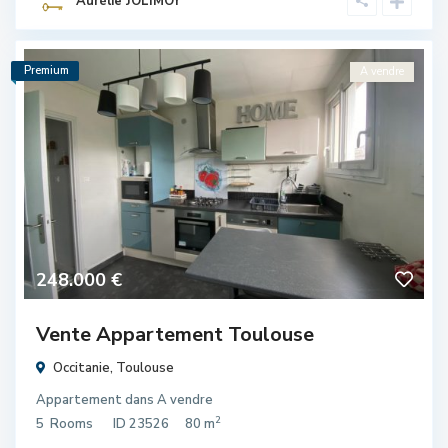
Aurélie JOLIMOY
Premium
A vendre
248.000 €
Vente Appartement Toulouse
Occitanie
,
Toulouse
Appartement
dans
A vendre
2
5
Rooms
ID
23526
80 m