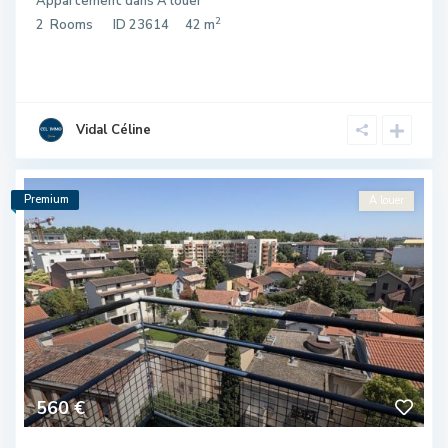
Appartement
dans
A louer
2
2
Rooms
ID
23614
42 m
Vidal Céline
Premium
A louer
560 €