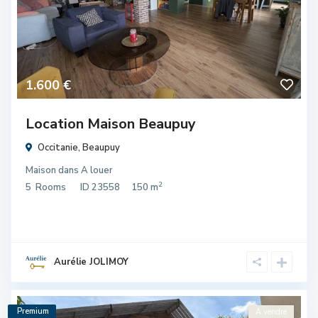
1.600 €
Location Maison Beaupuy
Occitanie
,
Beaupuy
Maison
dans
A louer
2
5
Rooms
ID
23558
150 m
Aurélie JOLIMOY
Premium
A vendre