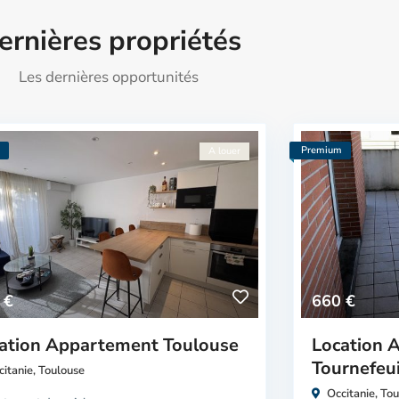
ernières propriétés
Les dernières opportunités
m
Premium
A louer
 €
660 €
ation Appartement Toulouse
Location 
Tournefeui
citanie
,
Toulouse
Occitanie
,
Tou