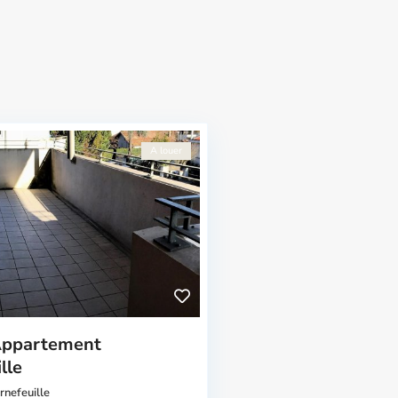
A louer
Appartement
lle
rnefeuille