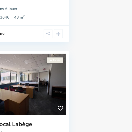
ns
A louer
2
3646
43 m
ine
A louer
Local Labège