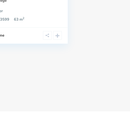
bège
er
2
3599
63 m
ine