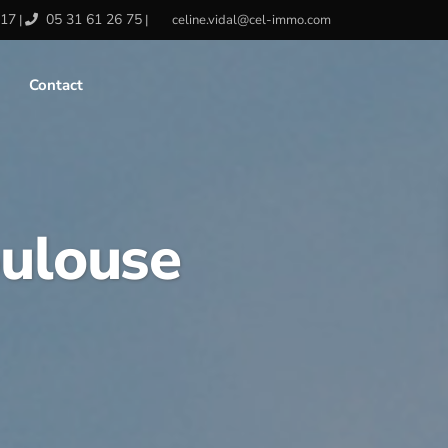
 17
05 31 61 26 75
|
|
celine.vidal@cel-immo.com
Contact
oulouse