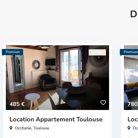
D
Premium
Premiu
A louer
485 €
780
Location Appartement Toulouse
Loc
Occitanie
,
Toulouse
Oc