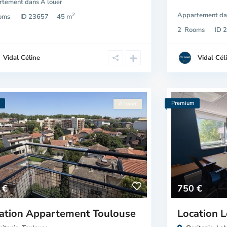
rtement
dans
A louer
Appartement
da
2
oms
ID
23657
45 m
2
Rooms
ID
2
Vidal Céline
Vidal Cél
m
Premium
A louer
 €
750 €
ation Appartement Toulouse
Location 