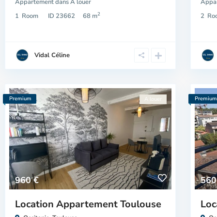
Appartement
dans
A louer
Appa
2
1
Room
ID
23662
68 m
2
Ro
Vidal Céline
Premium
Premiu
A louer
960 €
560
Location Appartement Toulouse
Loc