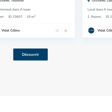
citanie
,
Toulouse
Occitanie
,
La
rtement
dans
A louer
Local
dans
A lou
2
om
ID
23607
18 m
2
Rooms
ID
2
Vidal Céline
Vidal Cél
Découvrir