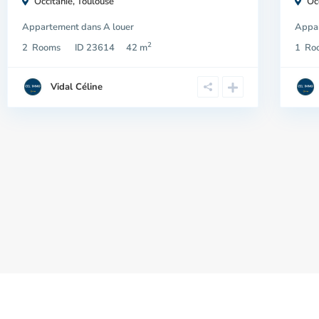
Occitanie
,
Toulouse
Oc
Appartement
dans
A louer
Appa
2
2
Rooms
ID
23614
42 m
1
Ro
Vidal Céline