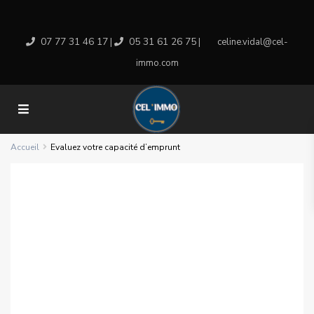
07 77 31 46 17
05 31 61 26 75
|
|
celine.vidal@cel-
immo.com
Accueil
Evaluez votre capacité d’emprunt