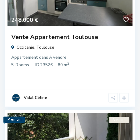
248.000 €
Vente Appartement Toulouse
Occitanie
,
Toulouse
Appartement
dans
A vendre
2
5
Rooms
ID
23526
80 m
Vidal Céline
Premium
A vendre