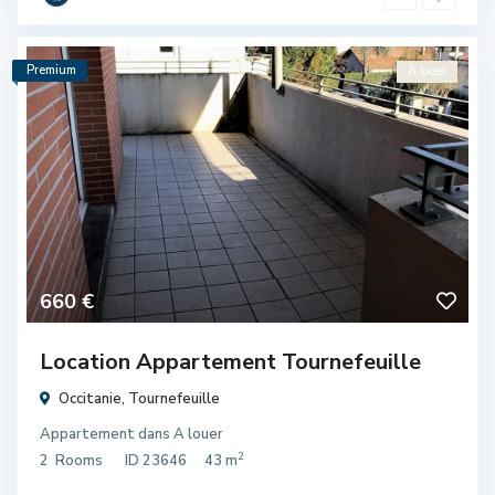
Premium
A louer
660 €
Location Appartement Tournefeuille
Occitanie
,
Tournefeuille
Appartement
dans
A louer
2
2
Rooms
ID
23646
43 m