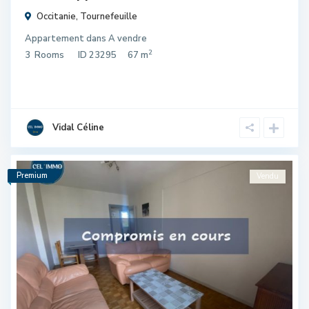
Occitanie
,
Tournefeuille
Appartement
dans
A vendre
2
3
Rooms
ID
23295
67 m
Vidal Céline
Premium
Vendu