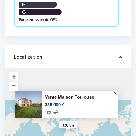
F
G
Forte émission de GES
Localization
Vente Maison Toulouse
336.000 €
2
103 m
336K €