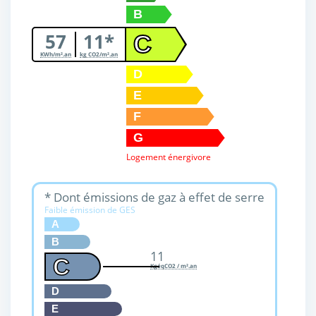
B
57
11*
C
KWh/m².an
kg CO2/m².an
D
E
F
G
Logement énergivore
* Dont émissions de gaz à effet de serre
Faible émission de GES
A
B
11
C
KgéqCO2 / m².an
D
E