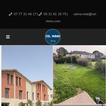
07 77 31 46 17
05 31 61 26 75
|
|
celine.vidal@cel-
immo.com