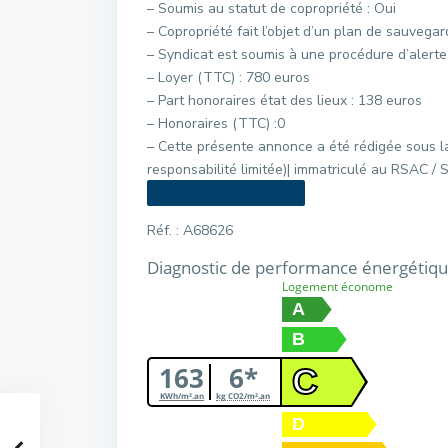
– Soumis au statut de copropriété : Oui
– Copropriété fait l’objet d’un plan de sauvegar
– Syndicat est soumis à une procédure d’alert
– Loyer (TTC) : 780 euros
– Part honoraires état des lieux : 138 euros
– Honoraires (TTC) :0
– Cette présente annonce a été rédigée sous la
responsabilité limitée)| immatriculé au RSAC 
Voir les honoraires
Réf. : A68626
Diagnostic de performance énergétiq
Logement économe
A
B
163
6*
C
KWh/m².an
kg CO2/m².an
D