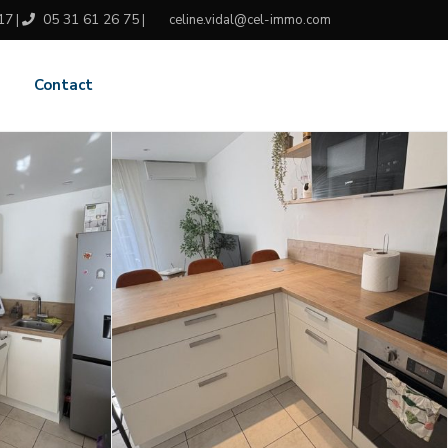
17
05 31 61 26 75
|
|
celine.vidal@cel-immo.com
s
Contact