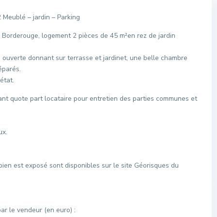
blé – jardin – Parking
Borderouge, logement 2 pièces de 45 m²en rez de jardin
e ouverte donnant sur terrasse et jardinet, une belle chambre
éparés.
état.
t quote part locataire pour entretien des parties communes et
ux.
bien est exposé sont disponibles sur le site Géorisques du
r le vendeur (en euro) :