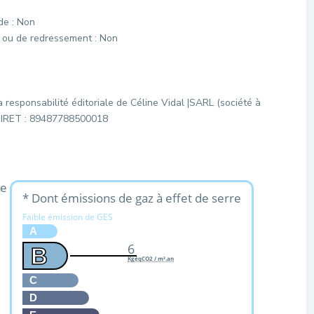
de : Non
e ou de redressement : Non
 responsabilité éditoriale de Céline Vidal |SARL (société à
/ SIRET : 89487788500018
ue
* Dont émissions de gaz à effet de serre
Faible émission de GES
A
6
B
KgéqCO2 / m².an
C
D