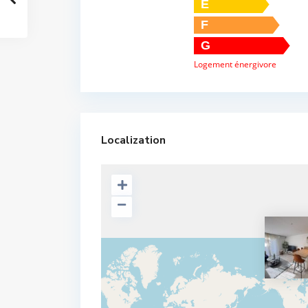
E
F
G
Logement énergivore
Localization