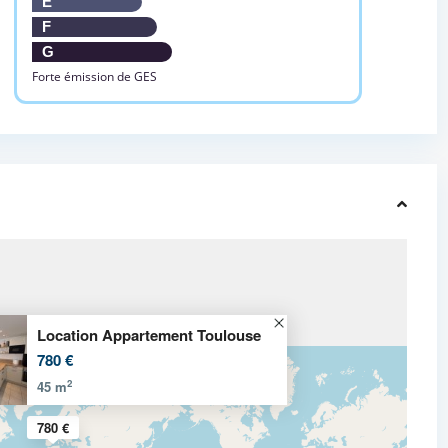
E
F
G
Forte émission de GES
Location Appartement Toulouse
780 €
2
45 m
780 €